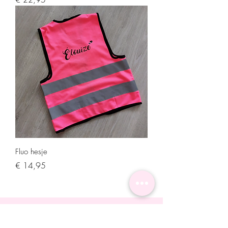
Fluo hesje
Prijs
€ 14,95
Menu
Home