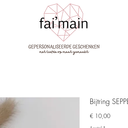
Bijtring SEPP
Prijs
€ 10,00
Aantal
*