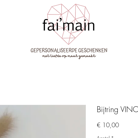
Bijtring VIN
Prijs
€ 10,00
Aantal
*