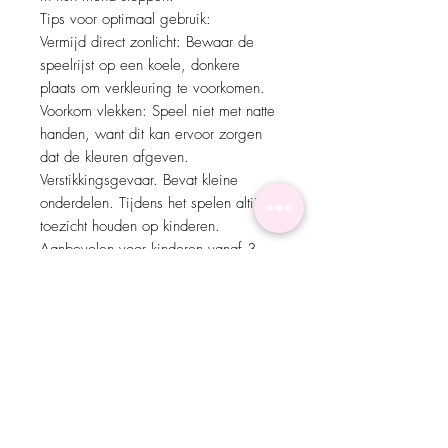
Tips voor optimaal gebruik:
Vermijd direct zonlicht: Bewaar de
speelrijst op een koele, donkere
plaats om verkleuring te voorkomen.
Voorkom vlekken: Speel niet met natte
handen, want dit kan ervoor zorgen
dat de kleuren afgeven.
Verstikkingsgevaar. Bevat kleine
onderdelen. Tijdens het spelen altijd
toezicht houden op kinderen.
Aanbevolen voor kinderen vanaf 3
jaar.
Menu
Home
Over ons