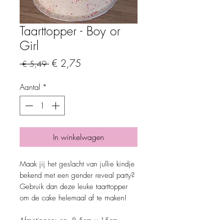
Taarttopper - Boy or
Girl
Normale
Verkoopprijs
€ 2,75
 € 5,49 
prijs
Aantal
*
In winkelwagen
Maak jij het geslacht van jullie kindje
bekend met een gender reveal party?
Gebruik dan deze leuke taarttopper
om de cake helemaal af te maken!