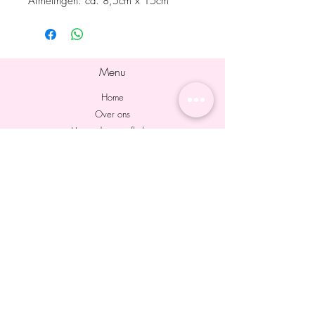
Afmetingen: ca. 8,5cm x 15cm
Menu
Home
Over ons
Verzenden en afhalen
Retourneren
Veilig betalen
Contact
Algemene voorwaarden
Privacy policy
Contact
Fai'main
Graaf du Parclaan 25
9550 Herzele