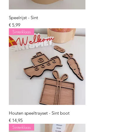
Speelrijst - Sint
Prijs
€ 5,99
Sinterklaas
Houten speeltrayset - Sint boot
Prijs
€ 14,95
Sinterklaas