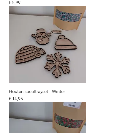
Prijs
€ 5,99
Houten speeltrayset - Winter
Prijs
€ 14,95