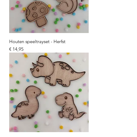
Houten speeltrayset - Herfst
Prijs
€ 14,95