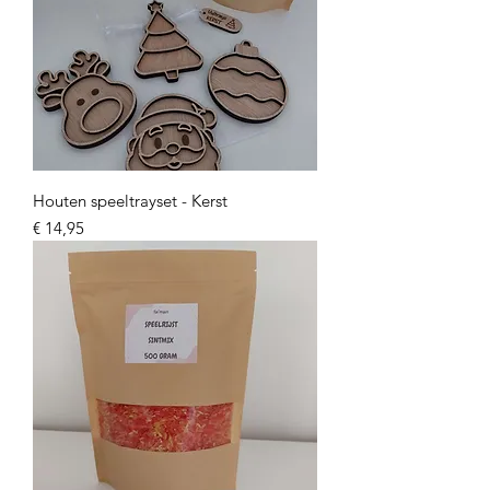
Houten speeltrayset - Kerst
Prijs
€ 14,95