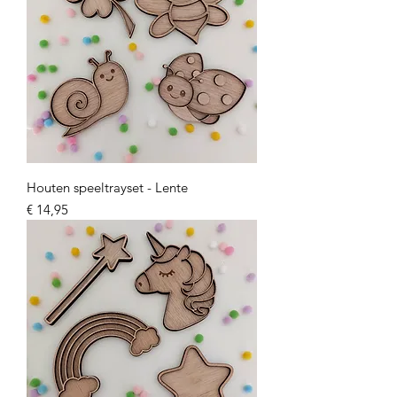
Houten speeltrayset - Lente
Prijs
€ 14,95